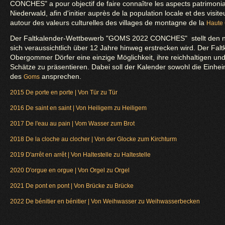
CONCHES" a pour objectif de faire connaître les aspects patrimoni
Niederwald, afin d'initier auprès de la population locale et des visi
autour des valeurs culturelles des villages de montagne de la
Haute
Der Faltkalender-Wettbewerb "GOMS 2022 CONCHES" stellt den neu
sich veraussichtlich über 12 Jahre hinweg erstrecken wird. Der Falt
Obergommer Dörfer eine einzige Möglichkeit, ihre reichhaltigen und
Schätze zu präsentieren. Dabei soll der Kalender sowohl die Einhe
des
ansprechen.
Goms
2015 De porte en porte | Von Tür zu Tür
2016 De saint en saint | Von Heiligem zu Heiligem
2017 De l'eau au pain | Vom Wasser zum Brot
2018 De la cloche au clocher | Von der Glocke zum Kirchturm
2019 D'arrêt en arrêt | Von Haltestelle zu Haltestelle
2020 D'orgue en orgue | Von Orgel zu Orgel
2021 De pont en pont | Von Brücke zu Brücke
2022 De bénitier en bénitier | Von Weihwasser zu Weihwasserbecken