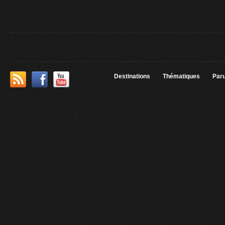
Destinations
Thématiques
Paru