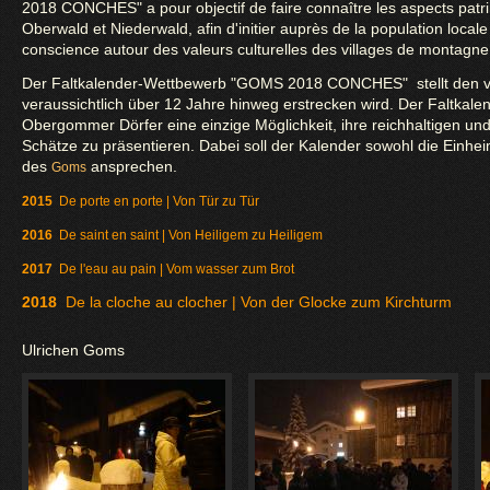
2018 CONCHES" a pour objectif de faire connaître les aspects patr
Oberwald et Niederwald, afin d'initier auprès de la population locale
conscience autour des valeurs culturelles des villages de montagne
Der Faltkalender-Wettbewerb "GOMS 2018 CONCHES" stellt den viert
veraussichtlich über 12 Jahre hinweg erstrecken wird. Der Faltkalen
Obergommer Dörfer eine einzige Möglichkeit, ihre reichhaltigen und
Schätze zu präsentieren. Dabei soll der Kalender sowohl die Einhe
des
ansprechen.
Goms
2015
De porte en porte | Von Tür zu Tür
2016
De saint en saint | Von Heiligem zu Heiligem
2017
De l'eau au pain | Vom wasser zum Brot
2018
De la cloche au clocher | Von der Glocke zum Kirchturm
Ulrichen Goms