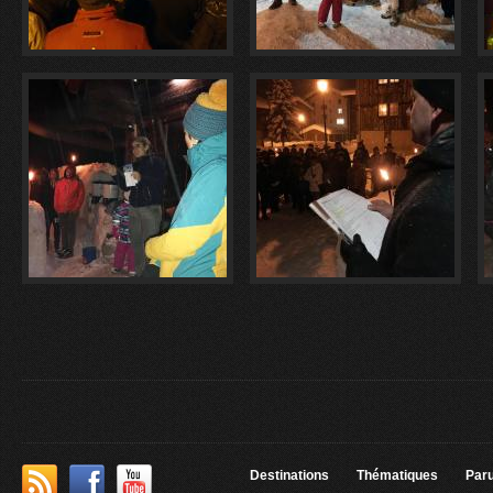
Destinations
Thématiques
Paru