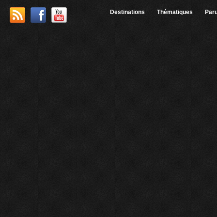
Destinations
Thématiques
Paru