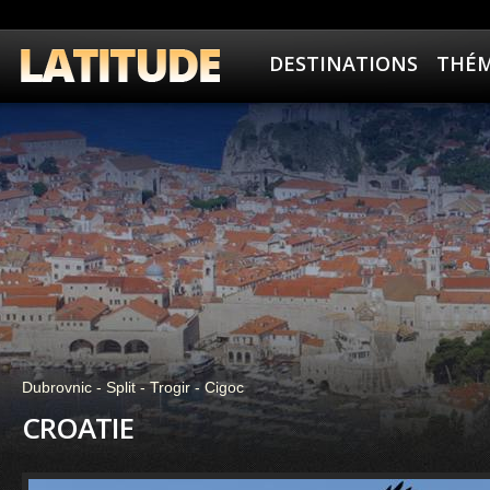
DESTINATIONS
THÉM
Dubrovnic - Split - Trogir - Cigoc
CROATIE