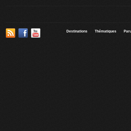
Destinations
Thématiques
Paru