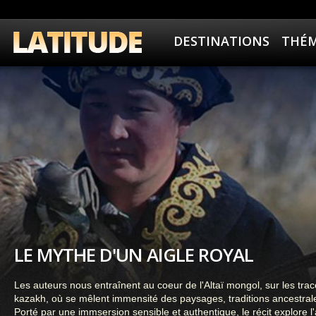
DESTINATIONS
THÉM
LE MYTHE D'UN AIGLE ROYAL
Les auteurs nous entraînent au coeur de l'Altaï mongol, sur les tr
kazakh, où se mêlent immensité des paysages, traditions ancestrales
Porté par une immsersion sensible et authentique, le récit explore l'a