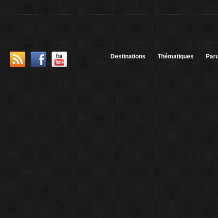
Destinations
Thématiques
Paru