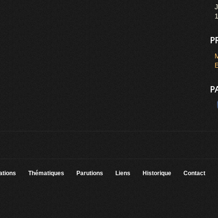
J
P
M
E
P
ations
Thématiques
Parutions
Liens
Historique
Contact