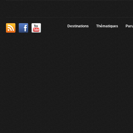
Destinations
Thématiques
Paru