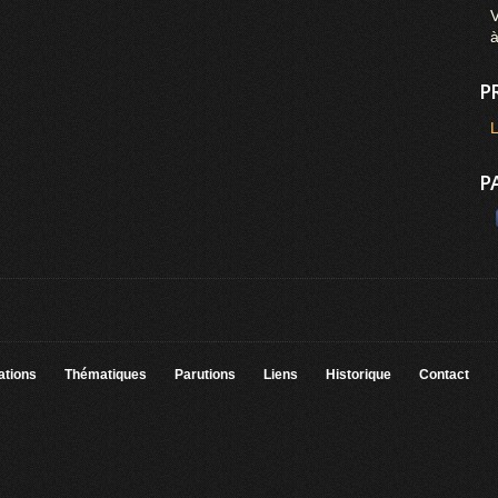
V
P
L
P
ations
Thématiques
Parutions
Liens
Historique
Contact