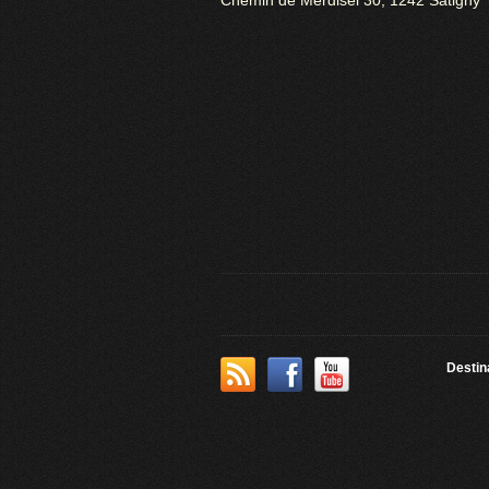
Chemin de Merdisel 30, 1242 Satigny
Destin