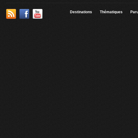
Destinations
Thématiques
Paru