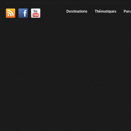
Destinations
Thématiques
Paru